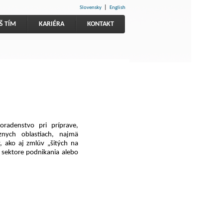
|
Slovensky
English
Š TÍM
KARIÉRA
KONTAKT
radenstvo pri príprave,
znych oblastiach, najmä
 ako aj zmlúv „šitých na
 sektore podnikania alebo