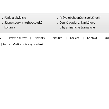
Fúzie a akvizície
Právo obchodných spoločností
Súdne spory a rozhodcovské
Cenné papiere, kapitálove
konania
trhy a finančné transakcie
v
|
Právne služby
|
Novinky
|
Náš tím
|
Kariéra
|
Kontakt
|
Od
ký Zeman. Všetky práva vyhradené.