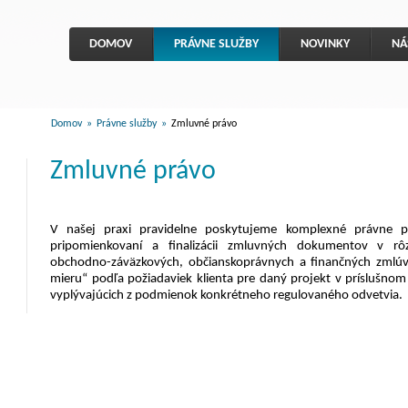
DOMOV
PRÁVNE SLUŽBY
NOVINKY
NÁ
Domov
»
Právne služby
»
Zmluvné právo
Zmluvné právo
V našej praxi pravidelne poskytujeme komplexné právne po
pripomienkovaní a finalizácii zmluvných dokumentov v rô
obchodno-záväzkových, občianskoprávnych a finančných zmlúv,
mieru“ podľa požiadaviek klienta pre daný projekt v príslušnom
vyplývajúcich z podmienok konkrétneho regulovaného odvetvia.