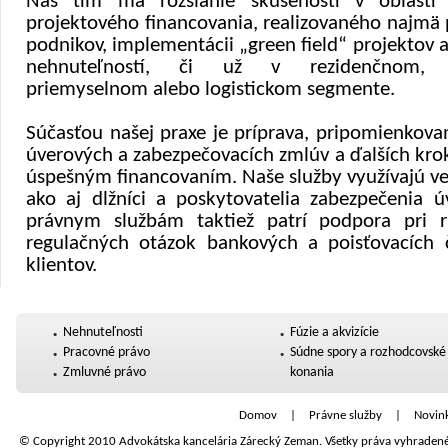
Náš tím má rozsiahle skúsenosti v oblasti 
projektového financovania, realizovaného najmä
podnikov, implementácii „green field“ projektov
nehnuteľností, či už v rezidenčnom, k
priemyselnom alebo logistickom segmente.
Súčasťou našej praxe je príprava, pripomienkovani
úverových a zabezpečovacích zmlúv a ďalších kro
úspešným financovaním. Naše služby využívajú ver
ako aj dlžníci a poskytovatelia zabezpečenia ú
právnym službám taktiež patrí podpora pri r
regulačných otázok bankových a poisťovacích č
klientov.
Nehnuteľnosti
Fúzie a akvizície
Pracovné právo
Súdne spory a rozhodcovské
Zmluvné právo
konania
Domov
|
Právne služby
|
Novin
© Copyright 2010 Advokátska kancelária Zárecký Zeman. Všetky práva vyhradené