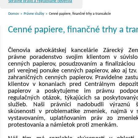
Správne právo a regulované odvetvia
Domov
»
Právne služby
»
Cenné papiere, finančné trhy a transakcie
Cenné papiere, finančné trhy a tra
Členovia advokátskej kancelárie Zárecký Ze
právne poradenstvo svojim klientom v súvislo
cenných papierov, posudzovaním a finalizáciou 
pri verejnej ponuke cenných papierov, ako aj tzv.
zahraničných cenných papierov. Pravidelne zast
klientov v konaniach pred Centrálnym depoz
papierov a poskytujeme im právnu podpor
regulačných otázok, týkajúcich sa poskytovanýc
služieb. Naši právnici nadobudli výraznú š
skúsenosti v problematike zmeniek, najmä v sú
vystavovaním, uplatňovaním práv zo zmeniek
protestovania a námietok proti zmenkám.