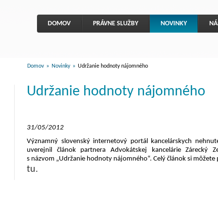
DOMOV
PRÁVNE SLUŽBY
NOVINKY
NÁ
Domov
»
Novinky
»
Udržanie hodnoty nájomného
Udržanie hodnoty nájomného
31/05/2012
Významný slovenský internetový portál kancelárskych nehnute
uverejnil článok partnera Advokátskej kancelárie Zárecký
s názvom „Udržanie hodnoty nájomného“. Celý článok si môžete p
tu.