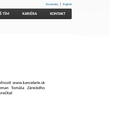
|
Slovensky
English
Š TÍM
KARIÉRA
KONTAKT
ľností www.kancelarie.sk
 Zeman Tomáša Záreckého
rečítať