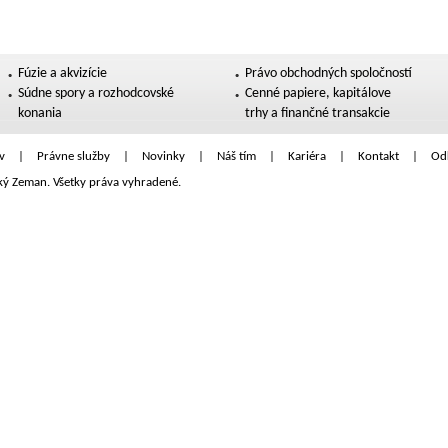
Fúzie a akvizície
Právo obchodných spoločností
Súdne spory a rozhodcovské
Cenné papiere, kapitálove
konania
trhy a finančné transakcie
v
|
Právne služby
|
Novinky
|
Náš tím
|
Kariéra
|
Kontakt
|
Od
ký Zeman. Všetky práva vyhradené.